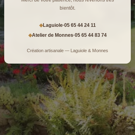
bientôt.
Laguiole
·
05 65 44 24 11
◆
Atelier de Monnes
·
05 65 44 83 74
◆
Création artisanale — Laguiole & Monnes