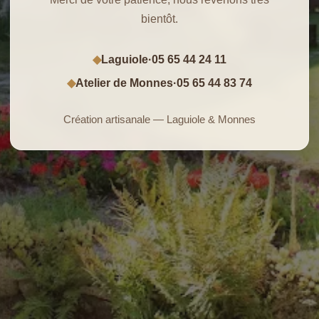
bientôt.
Laguiole
·
05 65 44 24 11
◆
Atelier de Monnes
·
05 65 44 83 74
◆
Création artisanale — Laguiole & Monnes