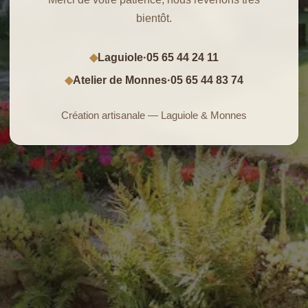
bientôt.
Laguiole
·
05 65 44 24 11
◆
Atelier de Monnes
·
05 65 44 83 74
◆
Création artisanale — Laguiole & Monnes