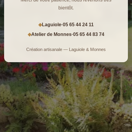
bientôt.
Laguiole
·
05 65 44 24 11
◆
Atelier de Monnes
·
05 65 44 83 74
◆
Création artisanale — Laguiole & Monnes