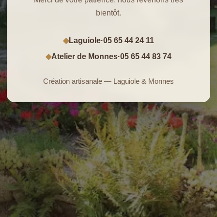
bientôt.
Laguiole
·
05 65 44 24 11
◆
Atelier de Monnes
·
05 65 44 83 74
◆
Création artisanale — Laguiole & Monnes