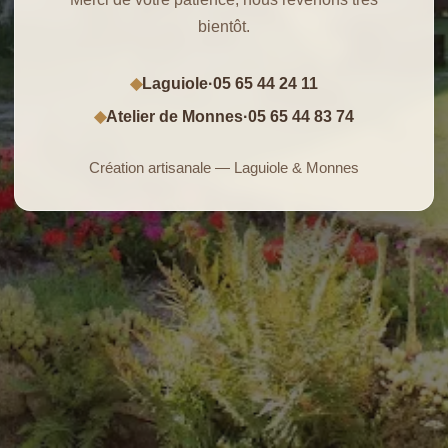
bientôt.
Laguiole
·
05 65 44 24 11
◆
Atelier de Monnes
·
05 65 44 83 74
◆
Création artisanale — Laguiole & Monnes