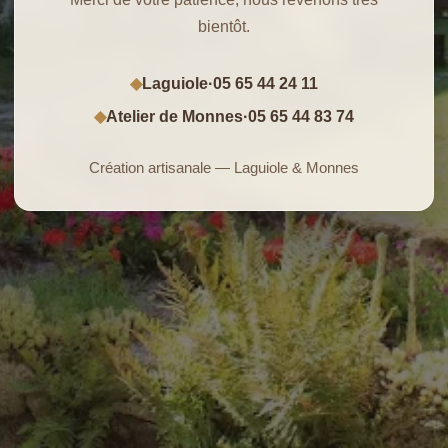
bientôt.
Laguiole
·
05 65 44 24 11
◆
Atelier de Monnes
·
05 65 44 83 74
◆
Création artisanale — Laguiole & Monnes