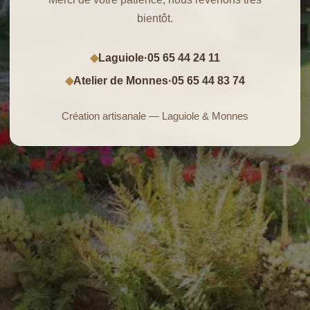
bientôt.
Laguiole
·
05 65 44 24 11
◆
Atelier de Monnes
·
05 65 44 83 74
◆
Création artisanale — Laguiole & Monnes