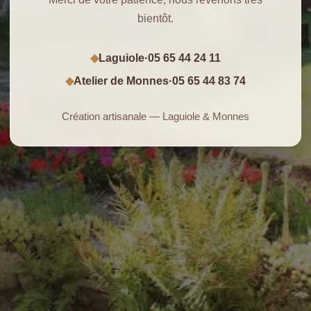
bientôt.
Laguiole
·
05 65 44 24 11
◆
Atelier de Monnes
·
05 65 44 83 74
◆
Création artisanale — Laguiole & Monnes