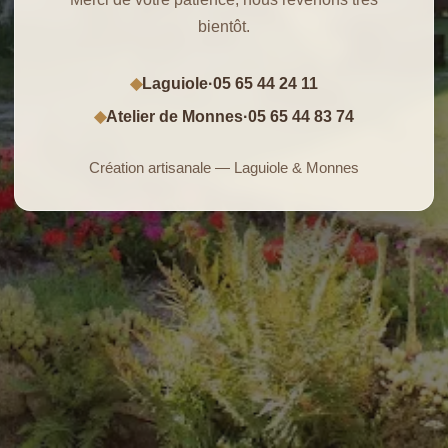
bientôt.
Laguiole
·
05 65 44 24 11
◆
Atelier de Monnes
·
05 65 44 83 74
◆
Création artisanale — Laguiole & Monnes