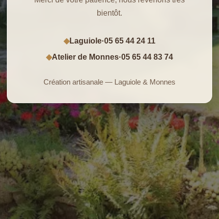
bientôt.
Laguiole
·
05 65 44 24 11
◆
Atelier de Monnes
·
05 65 44 83 74
◆
Création artisanale — Laguiole & Monnes