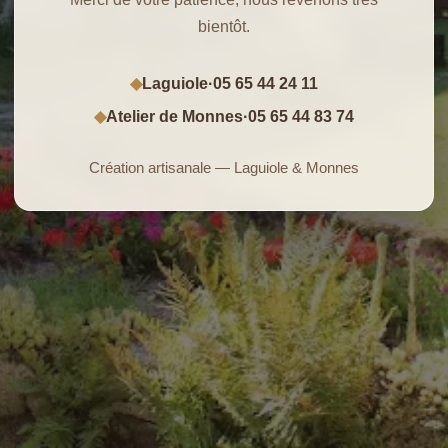
bientôt.
Laguiole
·
05 65 44 24 11
◆
Atelier de Monnes
·
05 65 44 83 74
◆
Création artisanale — Laguiole & Monnes