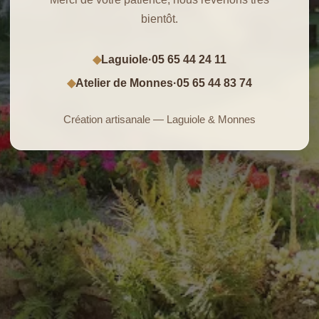
bientôt.
Laguiole
·
05 65 44 24 11
◆
Atelier de Monnes
·
05 65 44 83 74
◆
Création artisanale — Laguiole & Monnes