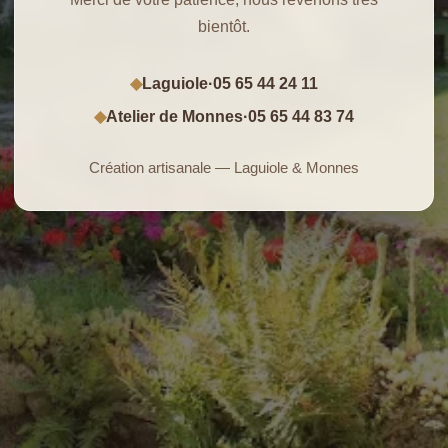
bientôt.
Laguiole
·
05 65 44 24 11
◆
Atelier de Monnes
·
05 65 44 83 74
◆
Création artisanale — Laguiole & Monnes