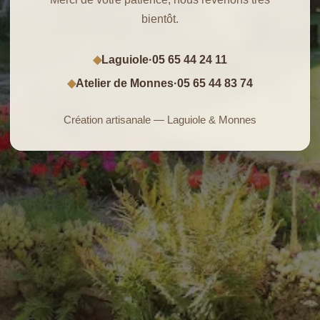
bientôt.
Laguiole
·
05 65 44 24 11
◆
Atelier de Monnes
·
05 65 44 83 74
◆
Création artisanale — Laguiole & Monnes