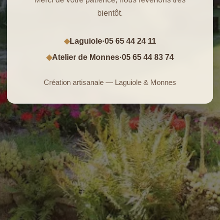
bientôt.
Laguiole
·
05 65 44 24 11
◆
Atelier de Monnes
·
05 65 44 83 74
◆
Création artisanale — Laguiole & Monnes