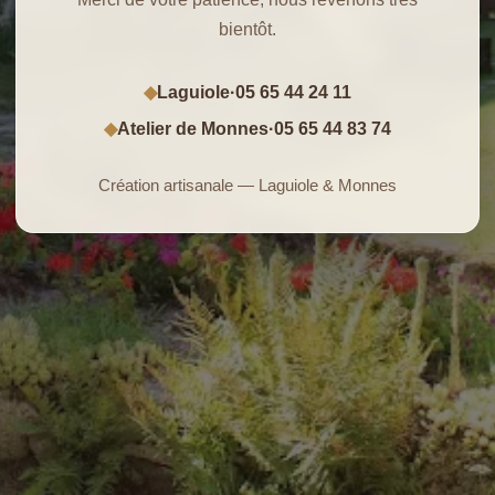
bientôt.
Laguiole
·
05 65 44 24 11
◆
Atelier de Monnes
·
05 65 44 83 74
◆
Création artisanale — Laguiole & Monnes