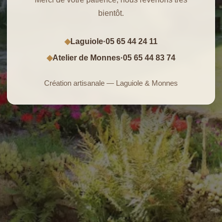
bientôt.
Laguiole
·
05 65 44 24 11
◆
Atelier de Monnes
·
05 65 44 83 74
◆
Création artisanale — Laguiole & Monnes