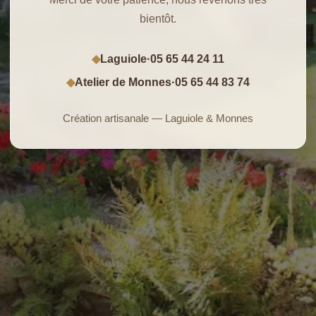
bientôt.
Laguiole
·
05 65 44 24 11
◆
Atelier de Monnes
·
05 65 44 83 74
◆
Création artisanale — Laguiole & Monnes