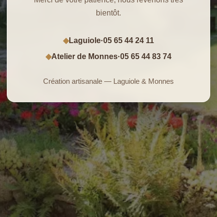
bientôt.
Laguiole
·
05 65 44 24 11
◆
Atelier de Monnes
·
05 65 44 83 74
◆
Création artisanale — Laguiole & Monnes