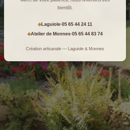
bientôt.
Laguiole
·
05 65 44 24 11
◆
Atelier de Monnes
·
05 65 44 83 74
◆
Création artisanale — Laguiole & Monnes