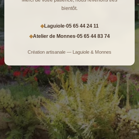
bientôt.
Laguiole
·
05 65 44 24 11
◆
Atelier de Monnes
·
05 65 44 83 74
◆
Création artisanale — Laguiole & Monnes