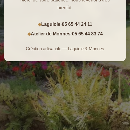
bientôt.
Laguiole
·
05 65 44 24 11
◆
Atelier de Monnes
·
05 65 44 83 74
◆
Création artisanale — Laguiole & Monnes