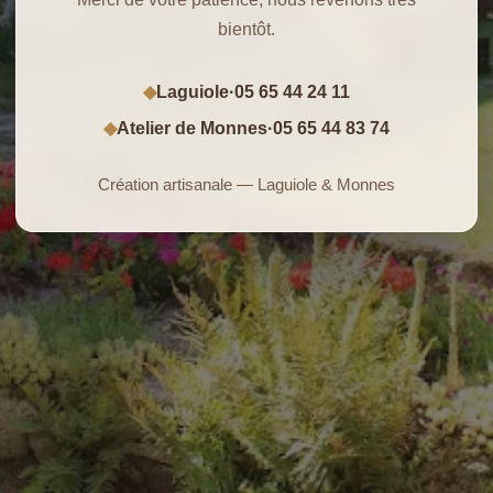
bientôt.
Laguiole
·
05 65 44 24 11
◆
Atelier de Monnes
·
05 65 44 83 74
◆
Création artisanale — Laguiole & Monnes