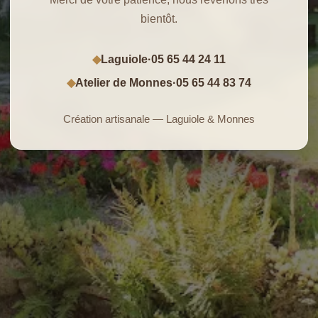
bientôt.
Laguiole
·
05 65 44 24 11
◆
Atelier de Monnes
·
05 65 44 83 74
◆
Création artisanale — Laguiole & Monnes