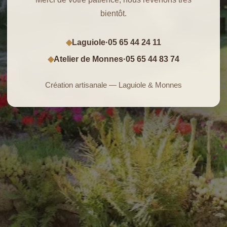
bientôt.
Laguiole
·
05 65 44 24 11
◆
Atelier de Monnes
·
05 65 44 83 74
◆
Création artisanale — Laguiole & Monnes