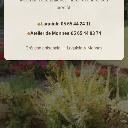
bientôt.
Laguiole
·
05 65 44 24 11
◆
Atelier de Monnes
·
05 65 44 83 74
◆
Création artisanale — Laguiole & Monnes