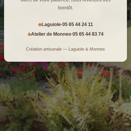
bientôt.
Laguiole
·
05 65 44 24 11
◆
Atelier de Monnes
·
05 65 44 83 74
◆
Création artisanale — Laguiole & Monnes