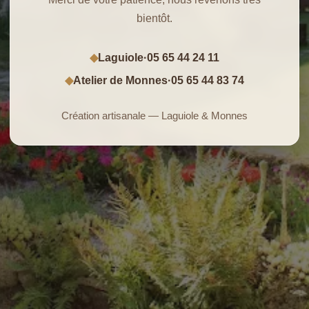
bientôt.
Laguiole
·
05 65 44 24 11
◆
Atelier de Monnes
·
05 65 44 83 74
◆
Création artisanale — Laguiole & Monnes