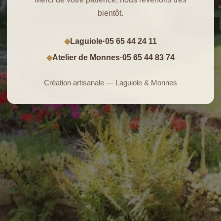
bientôt.
Laguiole
·
05 65 44 24 11
◆
Atelier de Monnes
·
05 65 44 83 74
◆
Création artisanale — Laguiole & Monnes