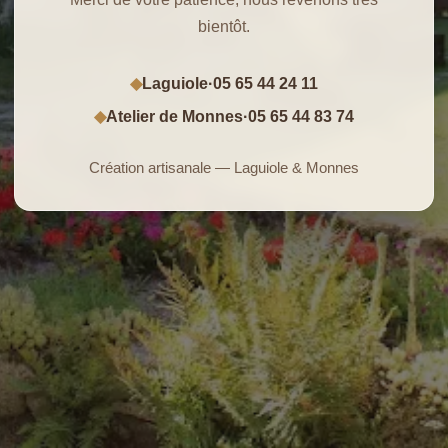
bientôt.
Laguiole
·
05 65 44 24 11
◆
Atelier de Monnes
·
05 65 44 83 74
◆
Création artisanale — Laguiole & Monnes