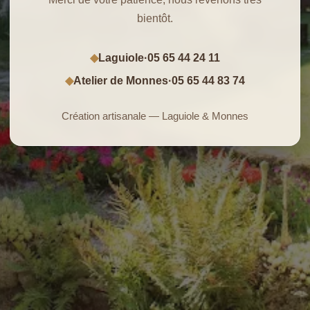
bientôt.
Laguiole
·
05 65 44 24 11
◆
Atelier de Monnes
·
05 65 44 83 74
◆
Création artisanale — Laguiole & Monnes