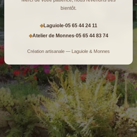
bientôt.
Laguiole
·
05 65 44 24 11
◆
Atelier de Monnes
·
05 65 44 83 74
◆
Création artisanale — Laguiole & Monnes