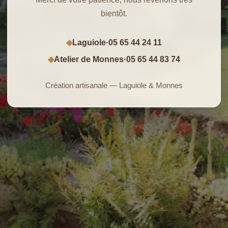
bientôt.
Laguiole
·
05 65 44 24 11
◆
Atelier de Monnes
·
05 65 44 83 74
◆
Création artisanale — Laguiole & Monnes