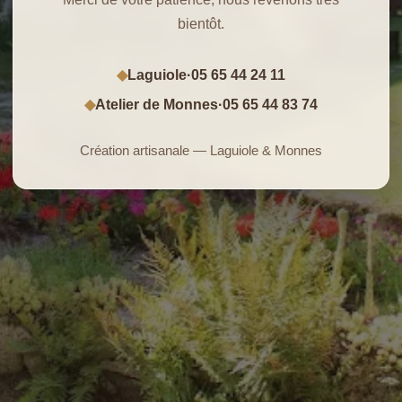
bientôt.
Laguiole
·
05 65 44 24 11
◆
Atelier de Monnes
·
05 65 44 83 74
◆
Création artisanale — Laguiole & Monnes