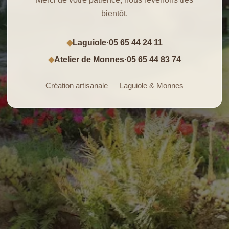
bientôt.
Laguiole
·
05 65 44 24 11
◆
Atelier de Monnes
·
05 65 44 83 74
◆
Création artisanale — Laguiole & Monnes