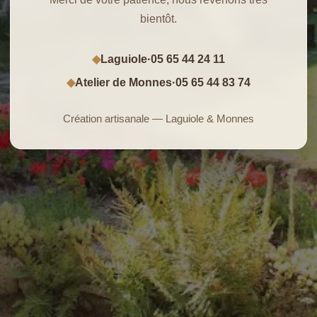
bientôt.
Laguiole
·
05 65 44 24 11
◆
Atelier de Monnes
·
05 65 44 83 74
◆
Création artisanale — Laguiole & Monnes