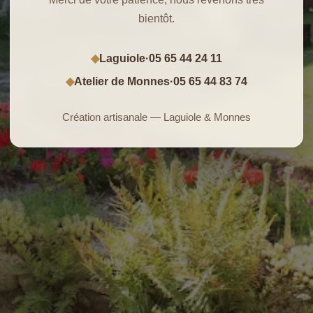
bientôt.
Laguiole
·
05 65 44 24 11
◆
Atelier de Monnes
·
05 65 44 83 74
◆
Création artisanale — Laguiole & Monnes