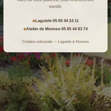
bientôt.
Laguiole
·
05 65 44 24 11
◆
Atelier de Monnes
·
05 65 44 83 74
◆
Création artisanale — Laguiole & Monnes