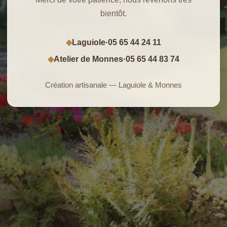
bientôt.
Laguiole
·
05 65 44 24 11
◆
Atelier de Monnes
·
05 65 44 83 74
◆
Création artisanale — Laguiole & Monnes