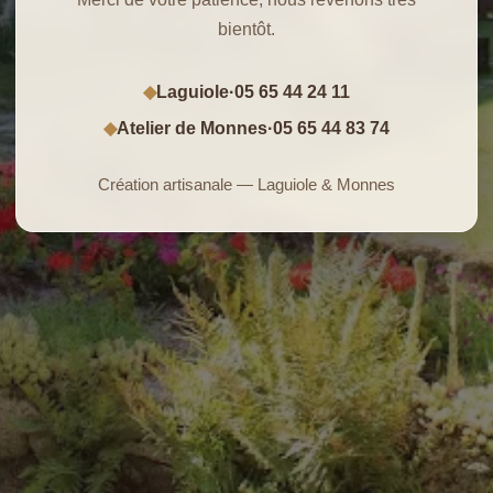
bientôt.
Laguiole
·
05 65 44 24 11
◆
Atelier de Monnes
·
05 65 44 83 74
◆
Création artisanale — Laguiole & Monnes