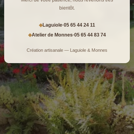
bientôt.
Laguiole
·
05 65 44 24 11
◆
Atelier de Monnes
·
05 65 44 83 74
◆
Création artisanale — Laguiole & Monnes