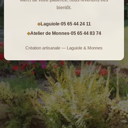
bientôt.
Laguiole
·
05 65 44 24 11
◆
Atelier de Monnes
·
05 65 44 83 74
◆
Création artisanale — Laguiole & Monnes