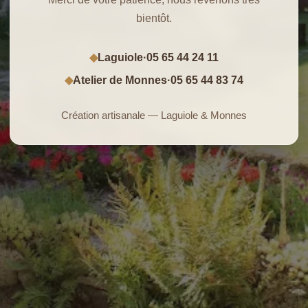
bientôt.
Laguiole
·
05 65 44 24 11
◆
Atelier de Monnes
·
05 65 44 83 74
◆
Création artisanale — Laguiole & Monnes