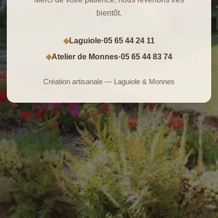
bientôt.
Laguiole
·
05 65 44 24 11
◆
Atelier de Monnes
·
05 65 44 83 74
◆
Création artisanale — Laguiole & Monnes