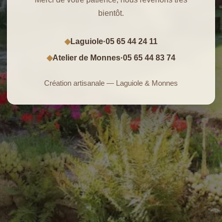
bientôt.
Laguiole
·
05 65 44 24 11
◆
Atelier de Monnes
·
05 65 44 83 74
◆
Création artisanale — Laguiole & Monnes