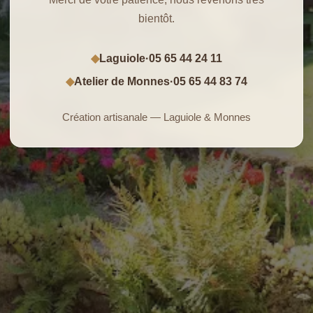
bientôt.
Laguiole
·
05 65 44 24 11
◆
Atelier de Monnes
·
05 65 44 83 74
◆
Création artisanale — Laguiole & Monnes