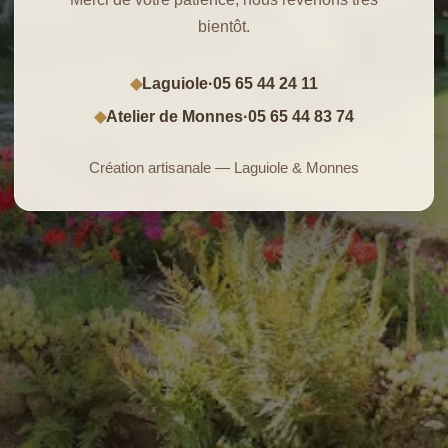
bientôt.
Laguiole
·
05 65 44 24 11
◆
Atelier de Monnes
·
05 65 44 83 74
◆
Création artisanale — Laguiole & Monnes