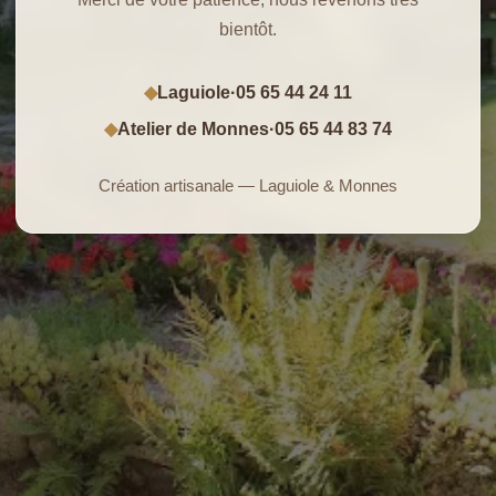
bientôt.
Laguiole
·
05 65 44 24 11
◆
Atelier de Monnes
·
05 65 44 83 74
◆
Création artisanale — Laguiole & Monnes