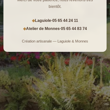
bientôt.
Laguiole
·
05 65 44 24 11
◆
Atelier de Monnes
·
05 65 44 83 74
◆
Création artisanale — Laguiole & Monnes